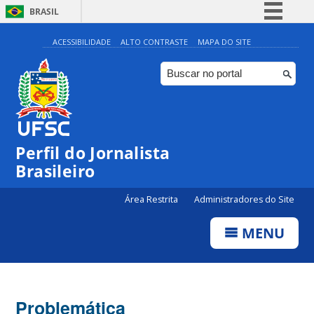
BRASIL
Simplifique!
ACESSIBILIDADE
ALTO CONTRASTE
MAPA DO SITE
Comunica BR
Participe
Acesso à informação
Legislação
Perfil do Jornalista
Canais
Brasileiro
Área Restrita
Administradores do Site
MENU
Problemática