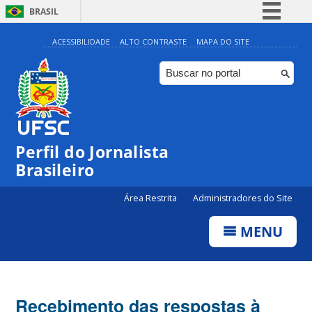
BRASIL
Simplifique!
ACESSIBILIDADE
ALTO CONTRASTE
MAPA DO SITE
Comunica BR
Participe
Acesso à informação
Legislação
Perfil do Jornalista
Canais
Brasileiro
Área Restrita
Administradores do Site
MENU
Recebimento das respostas à