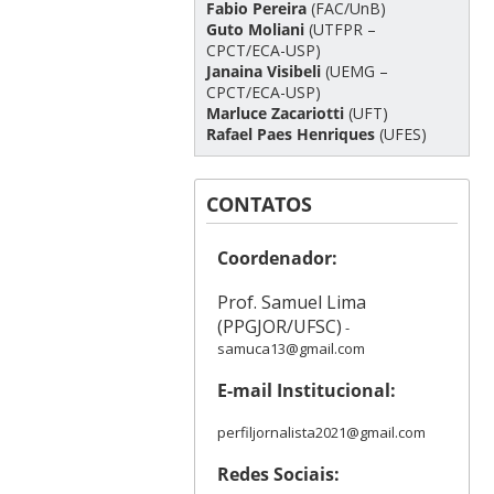
Fabio Pereira
(FAC/UnB)
Guto Moliani
(UTFPR –
CPCT/ECA-USP)
Janaina Visibeli
(UEMG –
CPCT/ECA-USP)
Marluce Zacariotti
(UFT)
Rafael Paes Henriques
(UFES)
CONTATOS
Coordenador:
Prof. Samuel Lima
(PPGJOR/UFSC)
-
samuca13@gmail.com
E-mail Institucional:
perfiljornalista2021@gmail.com
Redes Sociais: