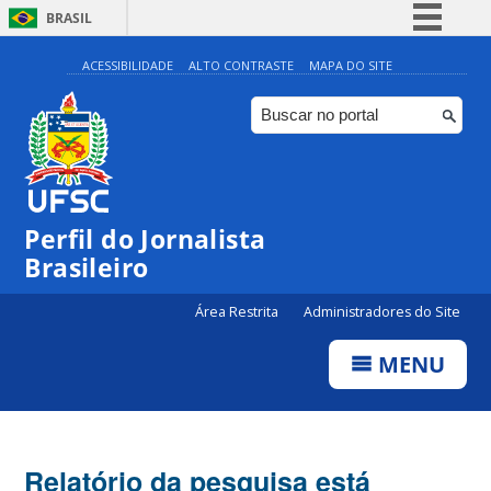
BRASIL
Simplifique!
ACESSIBILIDADE
ALTO CONTRASTE
MAPA DO SITE
Comunica BR
Participe
Acesso à informação
Legislação
Perfil do Jornalista
Canais
Brasileiro
Área Restrita
Administradores do Site
MENU
Relatório da pesquisa está